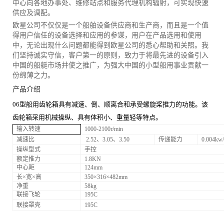
中心向各地办事处、维修站点和服务代理机构辐射，可实现快速
供应及调配。
欧星公司不仅仅是一个船舶设备供应商和生产商，而且是一个值
得用户信任的设备选择和应用的参谋，用户在产品选用和使用
中，无论出现什么问题都能得到欧星公司的悉心帮助和关照。我
们坚持诚实守信，客户第一的原则，致力于将最先进的设备引入
中国的船艇市场并使之推广，为强大中国的小型船用事业贡献一
份绵薄之力。
产品介绍
06型船用齿轮箱具有减速、倒、顺离合和承受螺旋桨推力的功能。该
齿轮箱采用机械操纵、具有体积小、重量轻等特点。
输入转速
1000-2100r/min
减速比
2
.52、3.05
、3.50
传递能力
0.
004kw/
操纵型式
手控
额定推力
1.8KN
中心距
124mm
长×宽×高
350
×316
×482mm
净重
58kg
联接飞轮
195C
联接罩壳
195C