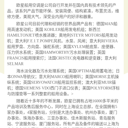
欧星船用空调是公司自行开发并在国内具有技术领先的产
品，该系列产品节能环保、安装简便、结构紧凑，布置灵活，维
修方便，美观大气，深受业内用户的好评和器重。
欧星公司目前代理和经销的世界品牌产品有：德国MAN船
用高速发动机；美国 KOHLER船用发电机组；新西兰
HAMILTONJET喷水推进器；奥地利STEYR MOTORS船用发动
机；意大利F.E.I.T.POMPE风机、水泵、风闸；意大利RIVIERA
船用罗盘、方向盘、操舵系统；美国XYLEM舱底泵、座便器、
压力供水系统；英国HAMWORTHY污水处理装置；英国
FRANCIS船用搜索灯；法国CRISTEC充电器和逆变器；意大利
SELMAR
海水淡化器及污水处理系统；美国OPTIMA船用蓄电池；日
本ONWA导航仪；意大利MARCO船用喇叭；美国MORSE主机操
纵系统；英国SERVOWATCH船用监控系统；澳大利亚MUIR锚
机；德国SIEMENS VDO西门子进口仪表；美国POLYFORM浮标
与防撞垫等一系列整套的船用设备。>
随着近十多年的不断发展，欧星已拥有占地16000多平米的
产品培训及售后服务中心，同时在上海设立总部，在全国拥有5
家办事处，4家服务站，分别是大连办事处、杭州办事处，厦门
办事处、珠海办事处、三亚办事处、佳木斯服务站、青岛服务
站、宁波服务站、厦门服务站，所有产品及备件的输送以上海为