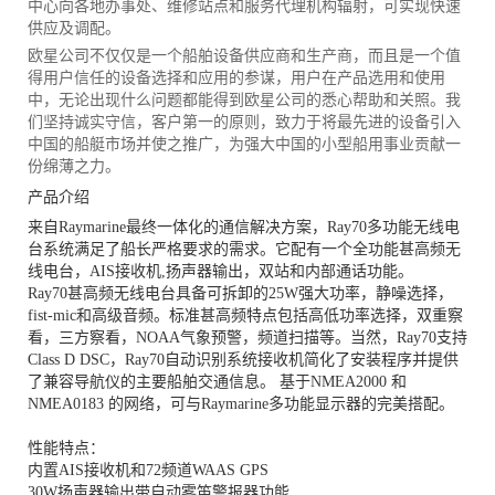
中心向各地办事处、维修站点和服务代理机构辐射，可实现快速
供应及调配。
欧星公司不仅仅是一个船舶设备供应商和生产商，而且是一个值
得用户信任的设备选择和应用的参谋，用户在产品选用和使用
中，无论出现什么问题都能得到欧星公司的悉心帮助和关照。我
们坚持诚实守信，客户第一的原则，致力于将最先进的设备引入
中国的船艇市场并使之推广，为强大中国的小型船用事业贡献一
份绵薄之力。
产品介绍
来自Raymarine最终一体化的通信解决方案，Ray70多功能无线电
台系统满足了船长严格要求的需求。它配有一个全功能甚高频无
线电台，AIS接收机,扬声器输出，双站和内部通话功能。
Ray70甚高频无线电台具备可拆卸的25W强大功率，静噪选择，
fist-mic和高级音频。标准甚高频特点包括高低功率选择，双重察
看，三方察看，NOAA气象预警，频道扫描等。当然，Ray70支持
Class D DSC，Ray70自动识别系统接收机简化了安装程序并提供
了兼容导航仪的主要船舶交通信息。 基于NMEA2000 和
NMEA0183 的网络，可与Raymarine多功能显示器的完美搭配。
性能特点：
内置AIS接收机和72频道WAAS GPS
30W扬声器输出带自动雾笛警报器功能