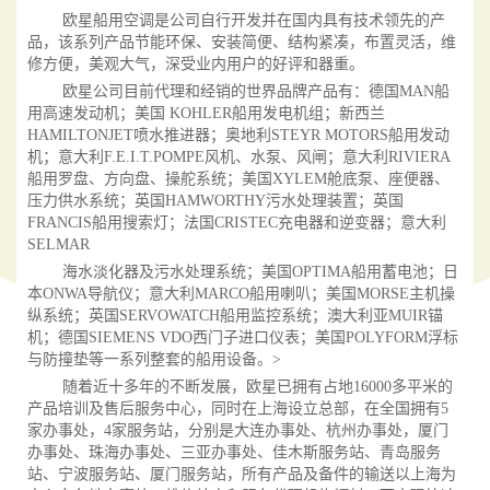
欧星船用空调是公司自行开发并在国内具有技术领先的产
品，该系列产品节能环保、安装简便、结构紧凑，布置灵活，维
修方便，美观大气，深受业内用户的好评和器重。
欧星公司目前代理和经销的世界品牌产品有：德国MAN船
用高速发动机；美国 KOHLER船用发电机组；新西兰
HAMILTONJET喷水推进器；奥地利STEYR MOTORS船用发动
机；意大利F.E.I.T.POMPE风机、水泵、风闸；意大利RIVIERA
船用罗盘、方向盘、操舵系统；美国XYLEM舱底泵、座便器、
压力供水系统；英国HAMWORTHY污水处理装置；英国
FRANCIS船用搜索灯；法国CRISTEC充电器和逆变器；意大利
SELMAR
海水淡化器及污水处理系统；美国OPTIMA船用蓄电池；日
本ONWA导航仪；意大利MARCO船用喇叭；美国MORSE主机操
纵系统；英国SERVOWATCH船用监控系统；澳大利亚MUIR锚
机；德国SIEMENS VDO西门子进口仪表；美国POLYFORM浮标
与防撞垫等一系列整套的船用设备。>
随着近十多年的不断发展，欧星已拥有占地16000多平米的
产品培训及售后服务中心，同时在上海设立总部，在全国拥有5
家办事处，4家服务站，分别是大连办事处、杭州办事处，厦门
办事处、珠海办事处、三亚办事处、佳木斯服务站、青岛服务
站、宁波服务站、厦门服务站，所有产品及备件的输送以上海为